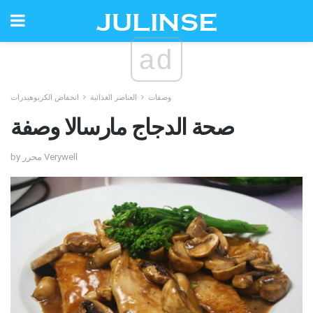
ad
وصفات
العناصر الغذائية
انخفاض الكربوهيدرات
صحة الدجاج مارسالا وصفة
by محرر Verywell