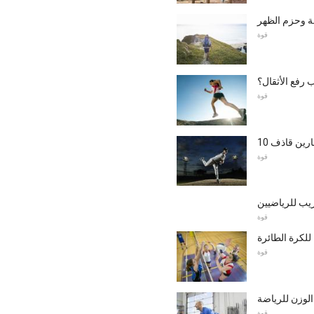
ة وحزم الظهر
قوة
 رفع الأثقال؟
قوة
رين قاذف 10
قوة
يب للرياضيين
قوة
للكرة الطائرة
قوة
الوزن للرياضة
قوة