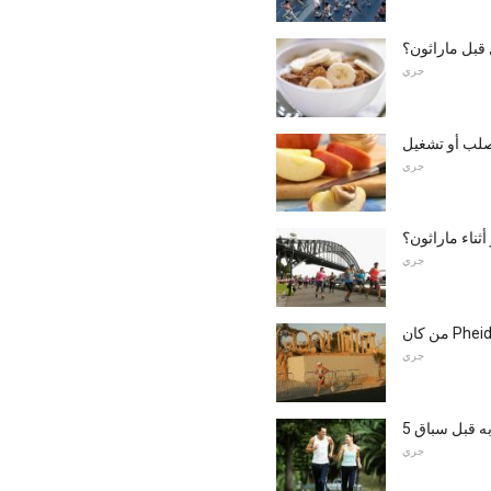
 قبل ماراثون؟
جري
صلب أو تشغيل
جري
ثناء ماراثون؟
جري
جري
جري