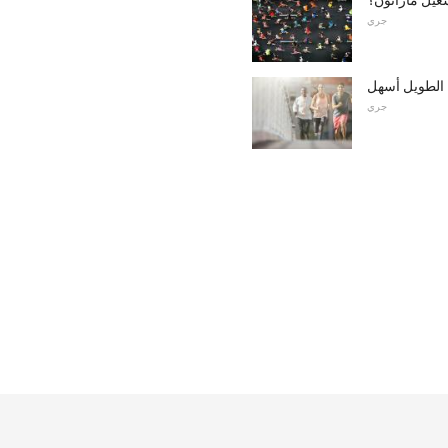
جري
الطويل أسهل
جري