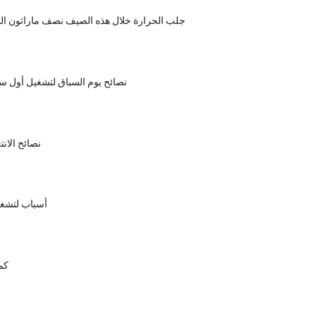
جلب الحرارة خلال هذه الصيف نصف ماراثون الول
نصائح يوم السباق لتشغيل أول س
نصائح الانت
26 أسباب لتش
كم 