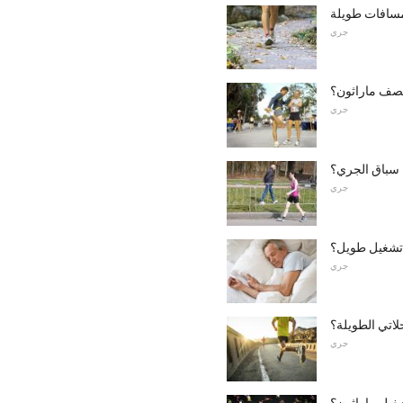
مسافات طويلة
جري
نصف ماراثون؟
جري
 سباق الجري؟
جري
د تشغيل طويل؟
جري
اتي الطويلة؟
جري
غيل ماراثون؟