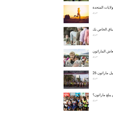
ايات المتحدة
جري
باق الخاص بك
جري
عاش الماراثون
جري
غيل ماراثون
جري
يبلغ ماراثون؟
جري