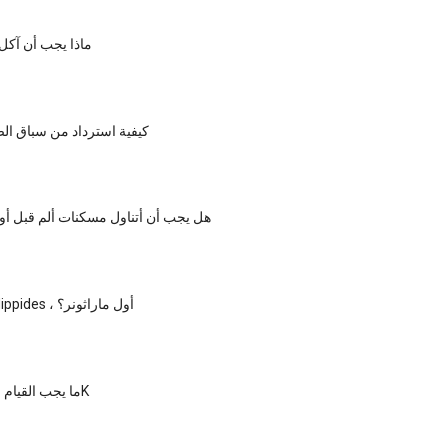
ماذا يجب أن آكل
كيفية استرداد من سباق ال
هل يجب أن أتناول مسكنات ألم قبل أو أ
من كان Pheidippides ، أول ماراثونر؟
ما يجب القيام به قبل سباق 5K