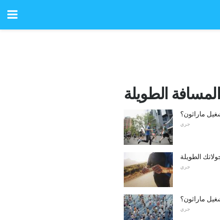
لمسافة الطويلة
شغيل ماراثون؟
جري
لاتك الطويلة
جري
غيل ماراثون؟
جري