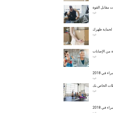
 مقابل القوة
قوة
ة لحماية ظهرك
قوة
ية من الإصابات
قوة
قوة
طات الخاص بك
قوة
قوة