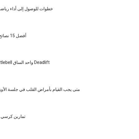
5 خطوات للوصول إلى أداء ريا
أفضل 15 نصائح لبناء العضلات
كيف نفعل Kettlebell واحد الساق Deadlift
متى يجب القيام بأمراض القلب في جلسة الأوز
10 تمارين كرسي 