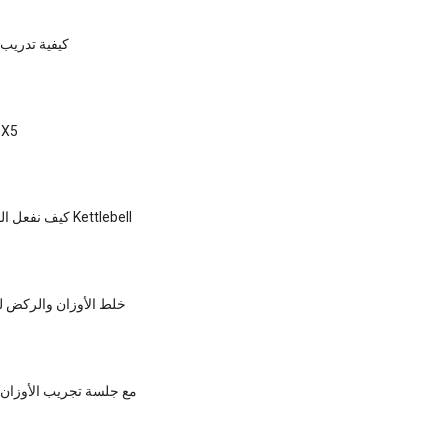
كيفية تدريب
فوائد تجريب 5X5
كيف نفعل الصحافة كرسي Kettlebell
خلط الأوزان والركض 
أفضل Cardio مع جلسة تجريب الأوزان