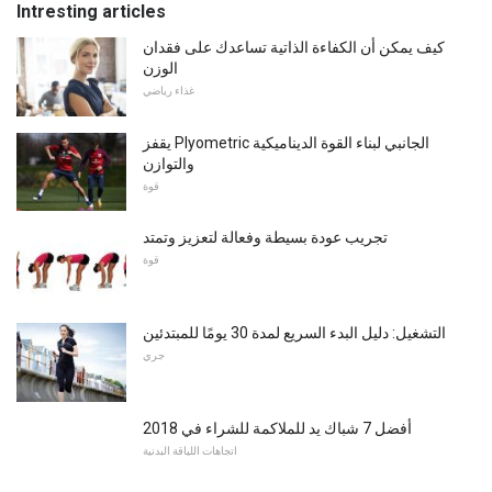
Intresting articles
كيف يمكن أن الكفاءة الذاتية تساعدك على فقدان
الوزن
غذاء رياضي
يقفز Plyometric الجانبي لبناء القوة الديناميكية
والتوازن
قوة
تجريب عودة بسيطة وفعالة لتعزيز وتمتد
قوة
التشغيل: دليل البدء السريع لمدة 30 يومًا للمبتدئين
جري
أفضل 7 شباك يد للملاكمة للشراء في 2018
اتجاهات اللياقة البدنية