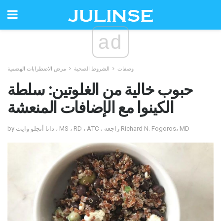
ad
وصفات
الشروط الصحية
مرض الاضطرابات الهضمية
حبوب خالية من الغلوتين: سلطة
الكينوا مع الإضافات المنعشة
by دانا أنجلو وايت ، MS ، RD ، ATC ، راجعه Richard N. Fogoros، MD