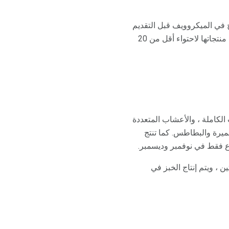
 شرائح في الميكروويف قبل التقديم
مباشرةً. تختبر غلوتينو ، التي تبيع خبزها عبر الإنترنت ومن خلال متاجر البقالة ومخازن الأغذية الصحية ، منتجاتها لاحتواء أقل من 20
ك الحبوب الكاملة ، والأعشاب المتعددة
خميرة والبطاطس. كما تنتج
باع فقط في نوفمبر وديسمبر.
 5 أجزاء في المليون من الغلوتين ، ويتم إنتاج الخبز في