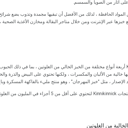
لى آثار من الصويا والسمسم.
ت Glutino خالية من المواد الحافظة ، لذلك من الأفضل أن تبقيها مجمدة وتذوب بضع
تنتج شركة Kinnikinnick Foods أربعة أنواع مختلفة من الخبز الخالي من الغلوتين ، بما في ذل
لها خالية من الألبان والمكسرات ، ولكنها تحتوي على البيض والذرة وال
ود الإصدار ، مثل "خبز المهرجان" ، وهو منتج مليء بالفاكهة المسكرة و
قامت جامعة نبراسكا بتوثيق منتجات Kinnikinnick لتحتوي على أقل من