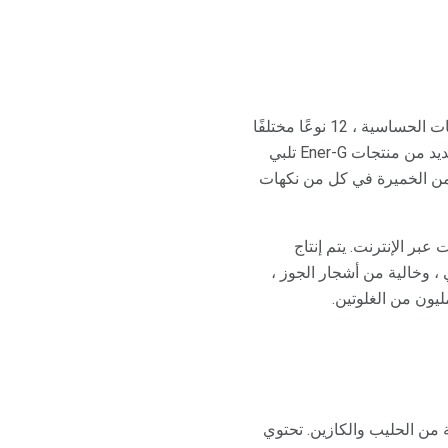
تقدم شركة Ener-G ، وهي شركة حكومية في ولاية واشنطن متخصصة في المنتجات الخالية من مسببات الحساسية ، 12 نوعًا مختلفًا
من الخبز ، بدءًا من الخبز الأبيض المقسم إلى شرائح التابيوكا إلى أرغفة عالية الألياف وبذور الكتان. العديد من منتجات Ener-G تلبي
 من الخميرة في كل من نكهات
ن أنواع خبز Ener-G ، ويمكنك طلب المنتجات عبر الإنترنت. يتم إنتاج
اني ، وخالية من أشجار الجوز ،
ة من الحليب والكازين. تحتوي