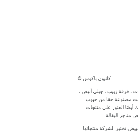
© كانيون باكوس
، الحائز على جائزة اختيار القراء عام 2012 لأفضل خبز خالي من الغلوتين ، يصنع 7 حبات ، قرفة زبيب ، جبلي أبيض ،
ليست مصنوعة حقا من حبوب
قع الشركة. يمكنك أيضًا العثور على منتجات
شمل البيض. تختبر الشركة منتجاتها