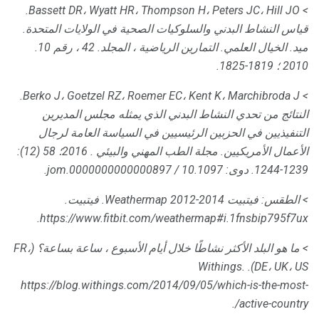
> Bassett DR، Wyatt HR، Thompson H، Peters JC، Hill JO.
قياس النشاط البدني والسلوكيات الصحية في الولايات المتحدة.
ميد.
الخيال العلمي.
التمارين الرياضية
، المجلد.
42 ، رقم 10.
2010 ؛ 1819-1825.
> Berko J، Goetzel RZ، Roemer EC، Kent K، Marchibroda J.
النتائج من تحدي النشاط البدني الذي يمثله مجلس المديرين
التنفيذيين في الحزبين الرئيسيين في السياسة العامة لرجال
الأعمال الأمريكيين.
مجلة الطب المهني والبيئي
.
2016؛ 58 (12):
1239-1244.
دوى: 10.1097 / jom.0000000000000897.
> الطقس: فيتبيت Weathermap 2012-2014.
فيتبيت.
https://www.fitbit.com/weathermap#i.1fnsbip795f7ux.
> ما هو البلد الأكثر نشاطًا خلال أيام الأسبوع ، ساعة بساعة؟ (FR،
Withings.
DE، UK، US).
https://blog.withings.com/2014/09/05/which-is-the-most-
active-country/.