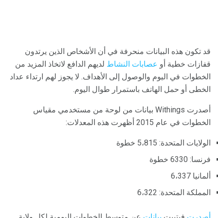
قد تكون هذه البيانات منحرفة في أن الأشخاص الذين يرتدون
قفازات خطية أو
عصابات النشاط
لديهم الدافع لاتخاذ المزيد من
الخطوات في اليوم والوصول إلى الأهداف. لا يجوز لهم ارتداء عداد
الخطى أو حمل الهاتف باستمرار طوال اليوم.
أصدرت Withings بيانات من لوحة من مستخدمي مقياس
الخطوات في عام 2015 أظهرت هذه المعدلات:
الولايات المتحدة: 5،815 خطوة
فرنسا: 6330 خطوة
ألمانيا 6،337
المملكة المتحدة: 6،322
أصدرت
فيتبيت
بيانات
عن متوسط ​​الخطوات اليومية لكل ولاية