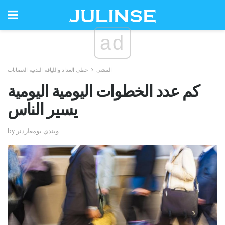
ad
المشي
خطى العداد واللياقة البدنية العصابات
كم عدد الخطوات اليومية اليومية
يسير الناس
by ويندي بومغاردنر