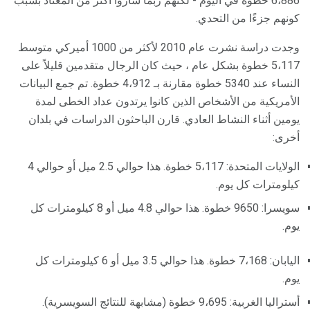
6،886 خطوة في اليوم - لكنهم ربما ساروا أكثر من المعتاد بسبب
كونهم جزءًا من التحدي.
5،117 خطوة بشكل عام ، حيث كان الرجال متقدمين قليلاً على
النساء عند 5340 خطوة مقارنة بـ 4،912 خطوة. تم جمع البيانات
الأمريكية من الأشخاص الذين كانوا يرتدون عداد الخطى لمدة
يومين أثناء النشاط العادي. قارن الباحثون الدراسات في بلدان
أخرى:
الولايات المتحدة: 5،117 خطوة. هذا حوالي 2.5 ميل أو حوالي 4
كيلومترات كل يوم.
سويسرا: 9650 خطوة. هذا حوالي 4.8 ميل أو 8 كيلومترات كل
يوم.
اليابان: 7،168 خطوة. هذا حوالي 3.5 ميل أو 6 كيلومترات كل
يوم.
أستراليا الغربية: 9،695 خطوة (مشابهة للنتائج السويسرية).