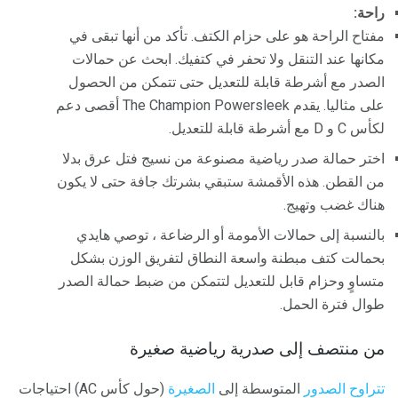
راحة:
مفتاح الراحة هو على حزام الكتف. تأكد من أنها تبقى في
مكانها عند التنقل ولا تحفر في كتفيك. ابحث عن حمالات
الصدر مع أشرطة قابلة للتعديل حتى تتمكن من الحصول
على مثاليا. يقدم The Champion Powersleek أقصى دعم
لكأس C و D مع أشرطة قابلة للتعديل.
اختر حمالة صدر رياضية مصنوعة من نسيج فتل عرق بدلا
من القطن. هذه الأقمشة ستبقي بشرتك جافة حتى لا يكون
هناك غضب وتهيج.
بالنسبة إلى حمالات الأمومة أو الرضاعة ، توصي هايدي
بحمالت كتف مبطنة واسعة النطاق لتفريق الوزن بشكل
متساوٍ وحزام قابل للتعديل لتتمكن من ضبط حمالة الصدر
طوال فترة الحمل.
من منتصف إلى صدرية رياضية صغيرة
تتراوح الصدور
المتوسطة إلى
الصغيرة
(حول كأس AC) احتياجات