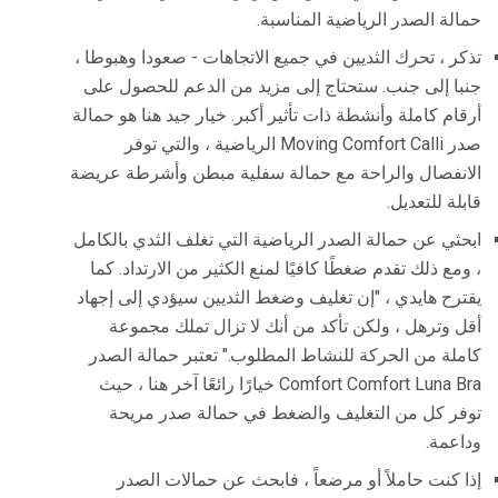
حمالة الصدر الرياضية المناسبة.
تذكر ، تحرك الثديين في جميع الاتجاهات - صعودا وهبوطا ،
جنبا إلى جنب. ستحتاج إلى مزيد من الدعم للحصول على
أرقام كاملة وأنشطة ذات تأثير أكبر. خيار جيد هنا هو حمالة
صدر Moving Comfort Calli الرياضية ، والتي توفر
الانفصال والراحة مع حمالة سفلية مبطن وأشرطة عريضة
قابلة للتعديل.
ابحثي عن حمالة الصدر الرياضية التي تغلف الثدي بالكامل
، ومع ذلك تقدم ضغطًا كافيًا لمنع الكثير من الارتداد. كما
يقترح هايدي ، "إن تغليف وضغط الثديين سيؤدي إلى إجهاد
أقل وترهل ، ولكن تأكد من أنك لا تزال تملك مجموعة
كاملة من الحركة للنشاط المطلوب." تعتبر حمالة الصدر
Comfort Comfort Luna Bra خيارًا رائعًا آخر هنا ، حيث
توفر كل من التغليف والضغط في حمالة صدر مريحة
وداعمة.
إذا كنت حاملاً أو مرضعاً ، فابحث عن حمالات الصدر