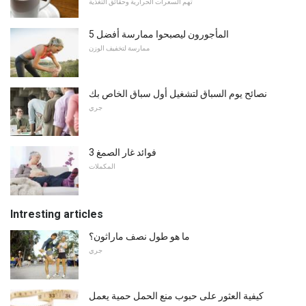
تهم السعرات الحرارية وحقائق التغذية
5 المأجورون ليصبحوا ممارسة أفضل
ممارسة لتخفيف الوزن
نصائح يوم السباق لتشغيل أول سباق الخاص بك
جري
3 فوائد غار الصمغ
المكملات
Intresting articles
ما هو طول نصف ماراثون؟
جري
كيفية العثور على حبوب منع الحمل حمية يعمل