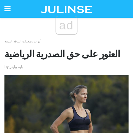
ad
أدوات ومعدات اللياقة البدنية
العثور على حق الصدرية الرياضية
by بايه واينر