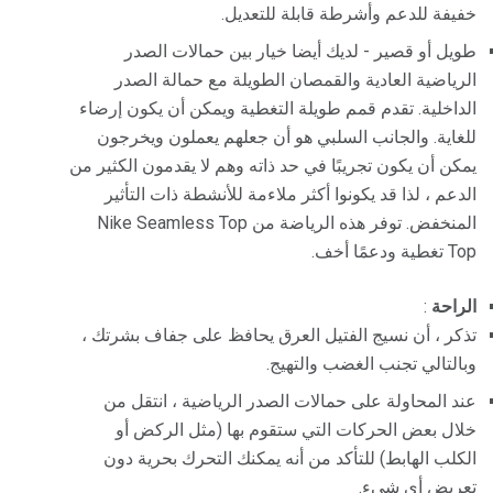
خفيفة للدعم وأشرطة قابلة للتعديل.
طويل أو قصير - لديك أيضا خيار بين حمالات الصدر
الرياضية العادية والقمصان الطويلة مع حمالة الصدر
الداخلية. تقدم قمم طويلة التغطية ويمكن أن يكون إرضاء
للغاية. والجانب السلبي هو أن جعلهم يعملون ويخرجون
يمكن أن يكون تجريبًا في حد ذاته وهم لا يقدمون الكثير من
الدعم ، لذا قد يكونوا أكثر ملاءمة للأنشطة ذات التأثير
المنخفض. توفر هذه الرياضة من Nike Seamless Top
Top تغطية ودعمًا أخف.
الراحة
:
تذكر ، أن نسيج الفتيل العرق يحافظ على جفاف بشرتك ،
وبالتالي تجنب الغضب والتهيج.
عند المحاولة على حمالات الصدر الرياضية ، انتقل من
خلال بعض الحركات التي ستقوم بها (مثل الركض أو
الكلب الهابط) للتأكد من أنه يمكنك التحرك بحرية دون
تعريض أي شيء.