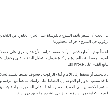
، يجب أن تشعر بأنف السرج بالفرشاة على الجزء الخلفي من الفخذين ال
ء الركوب في السرج - حركة محظورة!
خطأ توجيه أصابع قدميك وأنت تقوم بدواسة لأن هذا ينطوي على عضلات
دم المسطحة ، القيادة من كرة قدمك ، لتقليل الضغط على ركبتيك وتوت
دم على upstroke.
لتخبط أو تسقط إلى الأمام أثناء الركوب ، فسوف تضبط نفسك لسلالة 
 قد يسبب الدوار أو الدوخة. إن الحفاظ على رأسك تماشياً مع الرقبة 
مر للأكسجين إلى الدماغ ، مما يساعدك على الشعور بالراحة وتحقيق أ
ا فيه الكفاية دون زيادة فرصك في الشعور بالضيق دون داع.