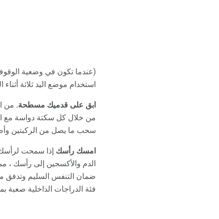
(عندما تكون في وضعية الوقوف 
استخدام موضع اليد ثلاثة أثنا
ابق على قدميك مسطحة.
من ال
من خلال كل سكتة دواسة مع الق
سحب ما يصل من الركبتين وأصابع الق
امسك رأسك
إذا سمحت لرأسك با
الدم والأكسجين إلى رأسك ، مما
ضمان التنفس السليم وتدفق مست
فئة الدراجات الداخلية صعبة بم