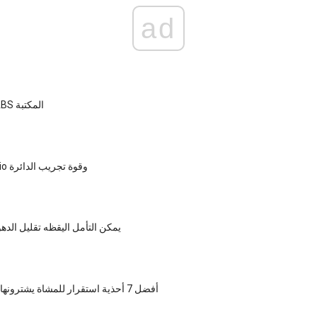
ad
اليوغا يضع ل ABS المكتبة
الأولمبية Cardio وقوة تجريب الدائرة
يمكن التأمل اليقظه تقليل الد
أفضل 7 أحذية استقرار للمشاة يشترونها في عام 2018