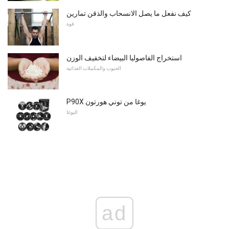
كيف نفعل ما يصل الانسحاب والذقن تمارين
قوة
استخراج الفاصوليا البيضاء لتخفيف الوزن
الحبوب والمكملات الغذائية
P90X يوغا من توني هورتون
اليوغا
ad