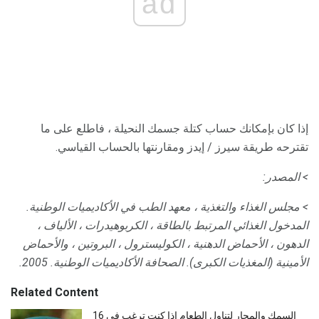
ad
إذا كان بإمكانك حساب كتلة جسمك النحيلة ، فاطلع على ما
تقترحه طريقة سيرز / إيدز ومقارنتها بالحساب القياسي.
> المصدر:
> مجلس الغذاء والتغذية ، معهد الطب في الأكاديميات الوطنية.
المدخول الغذائي المرتبط بالطاقة ، الكربوهيدرات ، الألياف ،
الدهون ، الأحماض الدهنية ، الكوليسترول ، البروتين ، والأحماض
الأمينية (المغذيات الكبرى).
الصحافة الأكاديميات الوطنية.
2005.
Related Content
16 السمك والمحار لتناول الطعام إذا كنت ترغب في