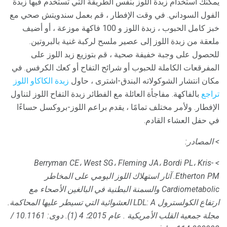
يمكنك استخدام زبدة اللوز بنفس الطريقة التي تستخدم فيها زبدة
الفول السوداني. في وقت الإفطار ، قم بعمل سندويتش صحي مع
خبز كامل الحبوب ، زبدة اللوز و 100 فاكهة موزعة ، أو أضيف
ملعقة من زبدة اللوز إلى عصير ملسح لركبة غنية بالبروتين.
للحصول على وجبة خفيفة صحية ، قم بتوزيع زبد اللوز على
المفرقعات الكاملة للحبوب أو شرائح التفاح أو كعك الكرفس. في
مكان انتشار الشوكولاته البندق-اشترى ، حاول
زبدة الكاكاو
اللوز
تراجع
بالفاكهة. مفاجأة العائلة مع الفطائر زبدة التفاح اللوز لتناول
الإفطار. ولأمر مختلف تمامًا ، يقدم براعم اللوز-بروكسل حساءًا
في حفل العشاء القادم.
> المصادر:
> Berryman CE، West SG، Fleming JA، Bordi PL، Kris-
Etherton PM.
آثار استهلاك اللوز اليومي على المخاطر
Cardiometabolic والسمنة البطنية في البالغين الأصحاء مع
ارتفاع الكولسترول LDL: A العشوائية التي تسيطر عليها المحاكمة.
مجلة جمعية القلب الأمريكية
.
عام 2015؛ 4 (1).
دوى: 10.1161 /