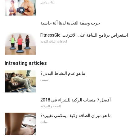
غذاء رياضي
جرب وصفة التغذية لدينا آلة حاسبة
FitnessGlo: استعراض برنامج اللياقة على الانترنت
اتجاهات اللياقة البدنية
Intresting articles
ما هو عدم النشاط البدني؟
المشي
أفضل 7 منصات الركبة للشراء في 2018
الصحة و السلامة
ما هو ميزان الطاقة وكيف يمكنني تغييره؟
مبادئ