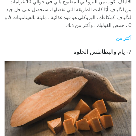
الألياف. كوب من البروكلي المطبوخ يأتي في حوالي 10 غرامات
من الألياف. أيًا كانت الطريقة التي تفضلها ، ستحصل على حل جيد
للألياف. كمكافأة ، البروكلي هو قوة غذائية ، مليئة بالفيتامينات A و
C ، حمض الفوليك ، وأكثر من ذلك.
أكثر من
7- يام والبطاطس الحلوة