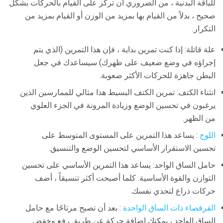
للياقة البدنية ، من الضروري أن تركز على القيام بالحركات بشكل
صحيح ، بدلاً من القيام بها بمزيد من الوزن أو القيام بمزيد من
التكرار.
علة قاتلة: إذا كنت تمرين بداية ، فإن هذا التمرين (الذي يتم
إجراؤه في وضع ضعيف على ظهرك) سيساعدك في جعل
البطن جاهزة للحركات الأكثر صعوبة.
انثناء الكتف: تمرين الكتف البسيط هذا مثالي للممارسين الذين
يرغبون في تحسين الوضع وزيادة المرونة في الجزء العلوي
من الظهر.
اللوح
: يساعد هذا التمرين على المستوى المتوسط ​​على
تحسين الاستقرار الأساسي لتحسين الوضع والتنسيق.
حامل الساق الواحد: يساعد هذا التمرين الأساسي على تحسين
التوازن والقوة الأساسية. كلما أصبحت أكثر تنسيقاً ، أضف
حركات ذراع لتحدي نفسك.
القرفصاء ذات الساق الواحدة
: بعد أن تصبح مرتاحًا مع حامل
الساق الواحد ، يمكنك إضافة حركة عن طريق رفع وخفض