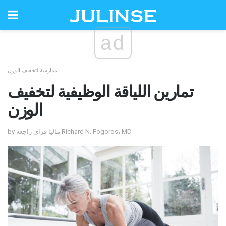
ad
ممارسة لتخفيف الوزن
تمارين اللياقة الوظيفية لتخفيف
الوزن
by ماليا فراي راجعه Richard N. Fogoros، MD