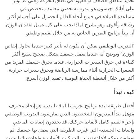
تحديد مناطق الضعف أو القيود في نطاق الحركة والتي قد تؤثر
على أدائك. جيسون هو مدرب شخصي معتمد متخصص في
مساعدة العملاء في جميع أنحاء العالم للحصول على أجسام أكثر
رشاقة وأقوى. وهو يشرح لماذا يجب على كل عميل لفقدان الوزن
أن يبدأ برنامج التمرين الخاص به من خلال تقييم وظيفي.
"التدريب الوظيفي يمكن أن يكون له تأثير كبير عندما تحاول إنقاص
الوزن." ويوضح أنه عندما يعمل جسمك بشكل صحيح يصبح أكثر
كفاءة في حرق السعرات الحرارية .عندما يحرق جسمك المزيد من
السعرات الحرارية أثناء ممارسة الرياضة ويحرق سعرات حرارية
أكثر من خلال أنشطة الحياة اليومية ، تفقد الوزن أسرع.
كيف تبدأ
أفضل طريقة لبدء برنامج تجريب اللياقة البدنية هو إيجاد محترف
مؤهل. يبدأ المدربون الشخصيون الذين يمارسون التدريب الوظيفي
بإجراء تقييم كامل لأنماط حركتك. قد يحددون إصابات الماضي
والعادات الجسدية التي غيرت الطريقة التي يعمل بها جسمك. ثم
يعملون معكم لإعادة تدريب الحركات الأساسية وإعادة بنائها بحيث