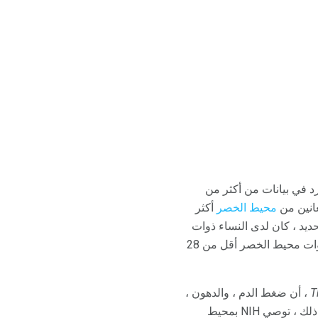
ة وجامعة هارفارد في بيانات من أكثر من
محيط الخصر
أكثر
يد ، كان لدى النساء ذوات
حجم الخصر أكبر من 35 بوصة ضعف خطر الإصابة بأمراض القلب والسرطان تقريبًا مقارنةً بالنساء ذوات محيط الخصر أقل من 28
، أن ضغط الدم ، والدهون ،
وتاريخ مرض السكري أكثر موثوقية من شكل الجسم ، في التنبؤ بأمراض القلب والأوعية الدموية. ومع ذلك ، توصي NIH بمحيط