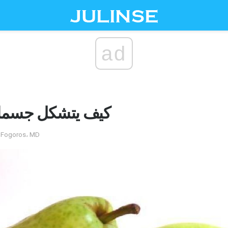
ad
كيف يتشكل جسمك ي
by شارون باسارابا راجعه MD