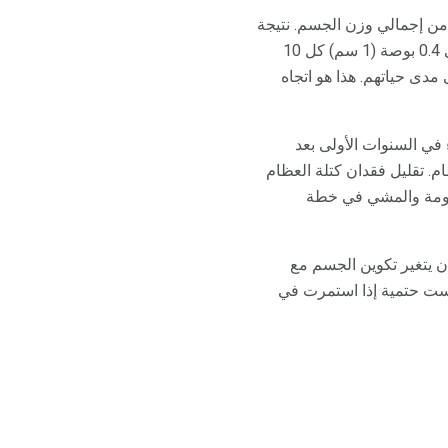
 فقط أن تتوسع ، ولكن يمكنك أن تصبح أقصر مع تقدمك في العمر. تشكل العظام حوالي 20٪ من إجمالي وزن الجسم. نتيجة
للتغيرات في الكتلة العظمية ، وكذلك في العضلات والمفاصل ، عادة ما يحدث فقدان ارتفاع يبلغ حوالي 0.4 بوصة (1 سم) كل 10
سنوات. بوصة في الطول ، على مدى حياتهم. هذا هو اتجاه
- خاصة عند النساء في السنوات الأولى بعد
 تقليل فقدان كتلة العظام
قاومة والمشي في خطة
 يتغير تكوين الجسم مع
ليست حتمية إذا استمرت في