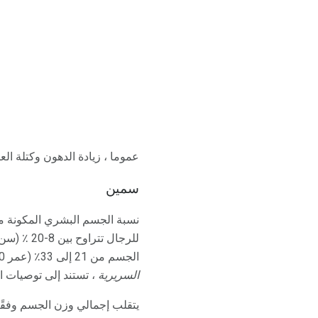
عموما ، زيادة الدهون وكتلة الع
سمين
نسبة الجسم البشري المكونة م
الجسم من 21 إلى 33٪ (عمر 20-39 سنة) وبين 23-34٪ (40-59 سنة). هذه الأرقام ، التي نشرت في
السريرية
، تستند إلى توصيات المعاهد الوطنية ال
يتقلب إجمالي وزن الجسم وفقًا