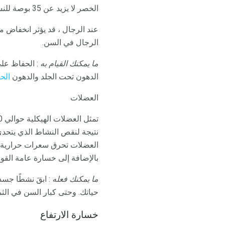
الخصر لا يزيد عن 35 بوصة للنساء ؛ للرجال ، لا يزيد عن 40 بوصة.
عند الرجال ، قد يؤثر انخفاض 
الرجال في السن.
ما يمكنك القيام به
: الحفاظ عل
الدهون تحت الجلد والدهون
الح
العضلات
تمثل العضلات الهيكلية حوالي 40-50 ٪ من إجمالي وزن الجسم عند
العضلات تحرق سعرات حرارية أ
بالإضافة إلى خسارة عامة القوة 
ما يمكنك فعله
: ابقَ نشطًا جسد
حياتك. وحتى كبار السن في الث
خسارة الارتفاع