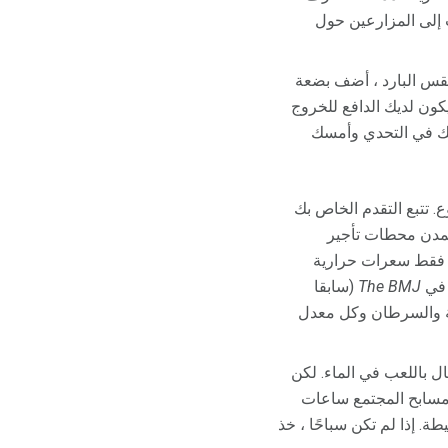
ث إلى المزارعين حول
قس البارد ، أضف بضعة
120 أو حتى 150000 خطوة في اليوم ، سيكون لديك الدافع للخروج
ليك في التحدي وأمسك
. تتبع التقدم الخاص بك
المدن محطات تأجير
رق فقط سعرات حرارية
 في
The BMJ
(سابقا
ية والسرطان وكل معدل
ال باللعب في الماء. لكن
 مسابح المجتمع ساعات
. إذا لم تكن سباحًا ، خذ