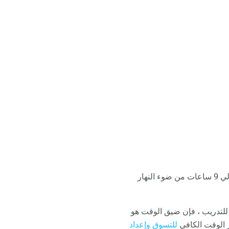
بالإضافة إلى ذلك ، فإن الأيام أطول في الصيف. في معظم المناطق ، من المحتمل أن تحصل على حوالي 9 ساعات من ضوء النهار
قاً للمجلس الأمريكي للتدريب ، فإن ضيق الوقت هو
فر الوقت الكافي
للتسوق وإعداد