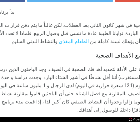
ابدأ برن
 في شهر كانون الثاني بعد العطلات. لكن غالباً ما يتم دفن قرارات ا
 الباردة. نوايانا الطيبة عادة ما تنسى قبل وصول الربيع. فلماذا لا تحد
ن أن يؤهلك لسنة كاملة من
الطعام المغذي
والنشاط البدني السليم.
 الأهداف الصحية
 على الأدلة لتحديد أهدافك الصحية في الصيف. وجد الباحثون الذين درسو
ستغرب) أننا أقل نشاطًا في أشهر الشتاء البارد. وجدت دراسة واحدة كب
صيف بالمقارنة مع فصل الشتاء. حتى أن الباحثين قاموا بمقارنة نشاط 
- وما زالوا وجدوا أن النشاط الصيفي كان أكبر. لذا ، إذا قمت ببدء برن
ا داخليًا للوصول إلى أهدافك.