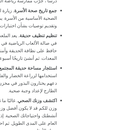
درسًا ، جرّب ممارسة رياضة ال
جمع تاريخ صحة الأسرة.
زيارة ا
الصحية الأساسية من الأسرة. ي
وتقديم توصيات بشأن اختبارات ال
تنظيم تنظيف حديقة.
يعد الملعب
في صالة الألعاب الرياضية في ا
حافظ على نظافة الحديقة وآمنه
المعدات. ثم أنشئ تاريخًا أسبو
استئجار مساحة حديقة المجتمع.
استخدامها لزراعة الخضار والف
دعهم يختارون البذور في مخزن 
الطازج لإعداد وجبة صحية.
اكتشف وزنك الصحي.
غالبًا م
وزن للكم قد لا يكون أفضل وز
أنشطتك واحتياجاتك الصحية. إذا
العام على المدى الطويل. ثم