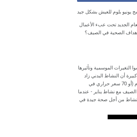
امج يونيو بلوم للعيش بشكل جيد
لعام الجديد تحت عبء الأعمال
د الأهداف الصحية في الصيف؟
ا التغيرات الموسمية وتأثيرها
يرة أن النشاط البدني زاد
في اليوم (121 سعرة حرارية في اليوم) لدى الرجال و 1 مليون ساعة في اليوم (أو 70 سعر حراري في
الصيف مع نشاط يناير - عندما
امج نشاط من أجل صحة جيدة في