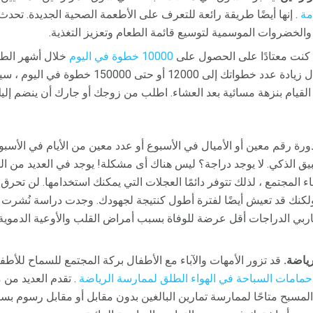
مة
. إنها أيضًا طريقة رائعة للتعرف على الأطعمة الصحية الجديدة. تحد
 والخضروات الموسمية لتوسيع قائمة الطعام وتعزيز التغذية.
 كنت معتادًا على الحصول على
10000 خطوة في اليوم
خلال أشهر الط
آلاف أخرى في الصيف. من خلال زيادة عدد خطواتك إلى 00
 القيام بنزهة مسائية بعد العشاء. اطلب من زوجك أو جارك أن ينضم إ
ورة رقم معين أو الأميال في الأسبوع أو عدد معين من الأيام في الأسبوع
تطبيق الذكي. لا يوجد دراجة؟ ليس هناك أى مشكلة! يوجد في العديد من 
 المجتمع ، لذلك تتوفر دائمًا العجلات التي يمكنك استخدامها. لن تح
ولكنك قد تعيش أيضًا لفترة أطول كنتيجة لجهودك. وجدت دراسة نُشرت
اربي الدراجات أقل عرضة للوفاة بسبب أمراض القلب والأوعية الدمو
رياضة.
قد تزور الأمهات والآباء مع الأطفال بركة المجتمع للسماح للأطف
حمامات السباحة في الهواء الطلق لممارسة الرياضة
. تقدم العديد من
سبح متاحًا لممارسة تمارين البالغين بدون مقابل أو مقابل رسوم بسيطة