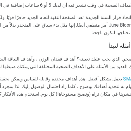
ية في وقت تشعر فيه أن لديك 5 أو 6 ساعات إضافية في اليوم لتكون ناجحة؟
اذ قرار السنة الجديدة. تعد الصفحة النقية للعام الجديد حافزًا قويًا. 
تعيين نفسك باستخدام برنامج June Bloom أمر منطقي أيضًا. إنها مثل بدء سباق على المن
تحتاجها لتكون ناجحة.
مثلة لتبدأ
حي الذي يجب عليك تعيينه؟ أهداف فقدان الوزن ، وأهداف اللياقة البدن
العديد من الأمثلة على الأهداف الصحية المختلفة التي يمكنك ضبطها لت
تعمل بشكل أفضل. هذه أهداف محددة وقابلة للقياس ويمكن تحقيقها
ام به لتحديد أهدافك بوضوح ، كلما زاد احتمال الوصول إليك. لذا بمجرد
نشرها في مكان تراه (وتصبح مستوحاة!) كل يوم. استخدم هذه الأفكار ك