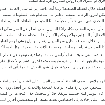
جري أو اشترك في دروس التمارين الرياضية المائية.
لعائلة خلال العطلة الصيفية؟ ربما أنت ذاهب إلى لم شمل العائلة. اغتنم
مكن لمزود الرعاية الصحية الخاص بك استخدام هذه المعلومات لتقييم 
تحري حتى تبقى لائقاً وصحياً وحسنًا للعديد من اللقاءات العائلية القادم
 أو المتنزه المحلي مكانًا رائعًا للتمرين بغض النظر عن العمر. يمكن ل
لأدغال أو المنزلق ، ولكن يمكن للكبار أيضًا استخدام معدات الملعب ل
ا من خلال جمع عدد قليل من الجيران وتحديد جدول زمني لجمع النفاي
عيًا للعب لاستخدام المساحة المخصصة للأنشطة الصحية ، مثل لعبة الكرة
قد توجد في مدينتك قطع أراضي حديقة اجتماعية متوفرة في فصلي ال
اكهة والزهور الخاصة بك. هذه طريقة ممتعة أخرى لتشجيع الأطفال على
الحديقة ويميلون إلى الحديقة طوال أشهر الصيف. عندما يأتي الحصاد
ا تلهم ملابس الصيف الخافتة أحاسيس الجسم على الشاطئ أو ببساطة ف
ن لشخص آخر. زيارة مقدم الرعاية الصحية والتحدث عن أفضل وزن الجس
 كان مؤشر كتلة جسمك مرتفعًا جدًا أو منخفضًا جدًا ، فتحدث عن كيفي
 احصل على إحالات إلى اختصاصي تغذية مسجل أو متخصصين آخرين لمس