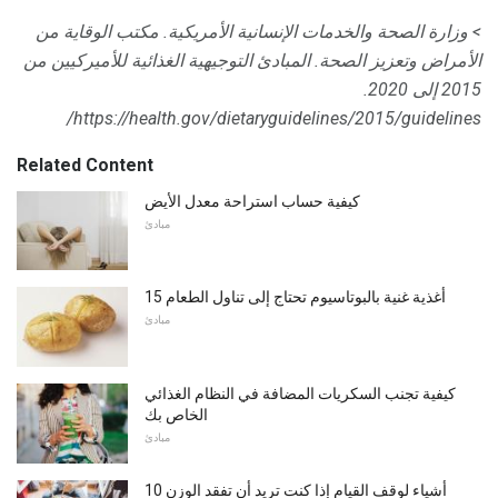
> وزارة الصحة والخدمات الإنسانية الأمريكية.
مكتب الوقاية من
الأمراض وتعزيز الصحة.
المبادئ التوجيهية الغذائية للأميركيين من
2015 إلى 2020.
https://health.gov/dietaryguidelines/2015/guidelines/
Related Content
كيفية حساب استراحة معدل الأيض
مبادئ
15 أغذية غنية بالبوتاسيوم تحتاج إلى تناول الطعام
مبادئ
كيفية تجنب السكريات المضافة في النظام الغذائي
الخاص بك
مبادئ
10 أشياء لوقف القيام إذا كنت تريد أن تفقد الوزن