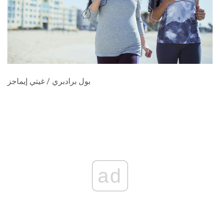
بول برادبري / غيتي إيماجز
ad