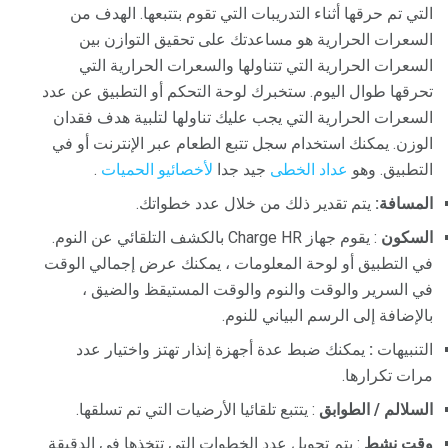
التي تم حرقها أثناء التدريبات التي تقوم بتتبعها. الهدف من
السعرات الحرارية هو مساعدتك على تحقيق التوازن بين
السعرات الحرارية التي تتناولها والسعرات الحرارية التي
تحرقها طوال اليوم. ستخبرك لوحة التحكم أو التطبيق عن عدد
السعرات الحرارية التي يجب عليك تناولها لتلبية هدف فقدان
الوزن. يمكنك استخدام سجل تتبع الطعام عبر الإنترنت أو في
التطبيق. وهو
عداد الخطى
جيد جدا
لأخصائيو الحميات
.
المسافة:
يتم تقدير ذلك من خلال عدد خطواتك.
السكون
: يقوم جهاز Charge HR بالكشف التلقائي عن النوم.
في التطبيق أو لوحة المعلومات ، يمكنك عرض إجمالي الوقت
في السرير والوقت والنوم والوقت المستيقظ والضيق ،
بالإضافة إلى الرسم البياني للنوم.
التنبيهات
:
يمكنك ضبط عدة أجهزة إنذار تهتز واختيار عدد
مرات تكرارها.
السلالم / الطوابق
: يتتبع تلقائيا الأرضيات التي تم تسلقها.
وقت نشط
: يتم تحويل عدد الخطوات التي تتخذها في الدقيقة