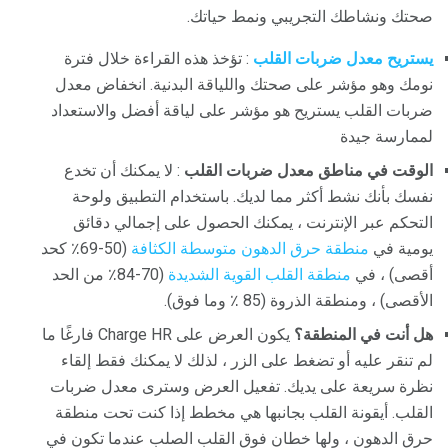
صحتك ونشاطك التجريبي ونمط حياتك.
يستريح معدل ضربات القلب
: تؤخذ هذه القراءة خلال فترة
نومك وهو مؤشر على صحتك واللياقة البدنية. انخفاض معدل
ضربات القلب يستريح هو مؤشر على لياقة أفضل والاستعداد
لممارسة جيدة
الوقت في مناطق معدل ضربات القلب
: لا يمكنك أن تخدع
نفسك بأنك نشط أكثر مما لديك. باستخدام التطبيق ولوحة
التحكم عبر الإنترنت ، يمكنك الحصول على إجمالي دقائق
يومية في
منطقة حرق الدهون
متوسطة الكثافة
(50-69٪ كحد
أقصى) ، في
منطقة القلب القوية الشديدة
(70-84٪ من الحد
الأقصى) ، ومنطقة الذروة (85 ٪ وما فوق).
هل أنت في المنطقة؟
يكون العرض على Charge HR فارغًا ما
لم تنقر عليه أو تضغط على الزر ، لذلك لا يمكنك فقط إلقاء
نظرة سريعة على يديك. تفعيل العرض وسترى معدل ضربات
القلب. أيقونة القلب بجانبها هي مخطط إذا كنت تحت منطقة
حرق الدهون ، ولها خطان فوق القلب الصلب عندما تكون في