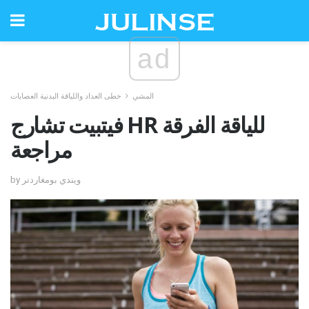
ad
المشي
خطى العداد واللياقة البدنية العصابات
فيتبيت تشارج HR للياقة الفرقة
مراجعة
by ويندي بومغاردنر