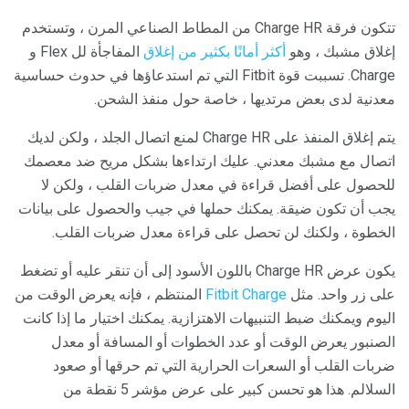
تتكون فرقة Charge HR من المطاط الصناعي المرن ، وتستخدم
إغلاق مشبك ، وهو
أكثر أمانًا بكثير من إغلاق
المفاجأة لل Flex و
Charge. تسببت قوة Fitbit التي تم استدعاؤها في حدوث حساسية
معدنية لدى بعض مرتديها ، خاصة حول منفذ الشحن.
يتم إغلاق المنفذ على Charge HR لمنع اتصال الجلد ، ولكن لديك
اتصال مع مشبك معدني. عليك ارتداءها بشكل مريح ضد معصمك
للحصول على أفضل قراءة في معدل ضربات القلب ، ولكن لا
يجب أن تكون ضيقة. يمكنك حملها في جيب والحصول على بيانات
الخطوة ، ولكنك لن تحصل على قراءة معدل ضربات القلب.
يكون عرض Charge HR باللون الأسود إلى أن تنقر عليه أو تضغط
على زر واحد. مثل
Fitbit Charge
المنتظم ، فإنه يعرض الوقت من
اليوم ويمكنك ضبط التنبيهات الاهتزازية. يمكنك اختيار ما إذا كانت
الصنبور يعرض الوقت أو عدد الخطوات أو المسافة أو معدل
ضربات القلب أو السعرات الحرارية التي تم حرقها أو صعود
السلالم. هذا هو تحسن كبير على عرض مؤشر 5 نقطة من