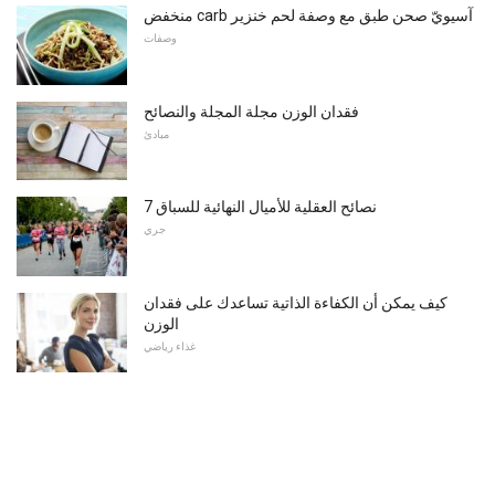
منخفض carb آسيويّ صحن طبق مع وصفة لحم خنزير
وصفات
فقدان الوزن مجلة المجلة والنصائح
مبادئ
7 نصائح العقلية للأميال النهائية للسباق
جري
كيف يمكن أن الكفاءة الذاتية تساعدك على فقدان
الوزن
غذاء رياضي