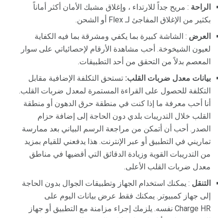
الراحة
: مريح جداً للارتداء ، وإغلاق مشبك الأمان أكثر أماناً
بكثير من الإغلاق المفاجئ لـ Flex أو الشحن.
العرض
: الشاشة كبيرة بما يكفي ومشرقة بما فيه الكفاية
لعيون الشيخوخة. أحب مشاهدة الأرقام لإحصائياتي على سوار
المعصم بدلاً من التحقق من أحد التطبيقات.
بيانات معدل ضربات القلب:
تستحق التكلفة الإضافية مقابل
التكلفة للحصول على القراءة المستمرة لمعدل ضربات القلب.
أنا أحب معرفة ما إذا كنت في منطقة حرق الدهون أو منطقة
القلب خلال التدريبات بلدي دون الحاجة إلى إضافة حزام
الصدر. أحب أن أتمكن من مراجعة الرسم البياني بعد ممارسة
تماريني في التطبيق أو عبر الإنترنت. هذا يدفعني للقيام بمزيد
من التدريبات القوية وزيادة الدقائق التي أقضيها في مناطق
معدل ضربات القلب الأعلى.
التنقل
: يمكنك استخدام الجهاز وتطبيقات الجوال بدون الحاجة
إلى جهاز كمبيوتر. يمكنك فقط عرض بيانات اليوم على
Charge HR نفسه. يلزمك إجراء مزامنة مع التطبيق أو جهاز