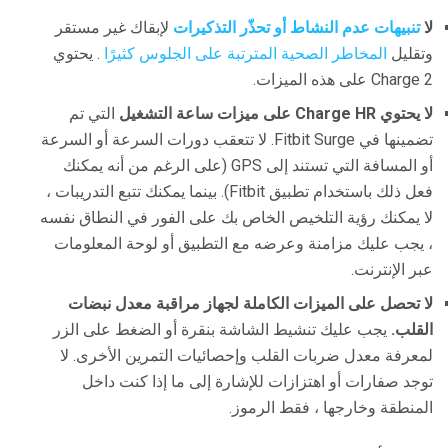
لا
تنبيهات عدم النشاط أو تحذّر التذكيرات
لإبقاك غير مستقر
وتقليل
المخاطر الصحية المترتبة على الجلوس كثيرًا
. يحتوي
Charge 2 على هذه الميزات.
لا يحتوي Charge HR على ميزات ساعة التشغيل
التي تم
تضمينها في Fitbit Surge. لا تتعقب دورات السرعة أو السرعة
أو المسافة التي تستند إلى GPS (على الرغم من أنه يمكنك
فعل ذلك باستخدام تطبيق Fitbit). بينما يمكنك تتبع التدريبات ،
لا يمكنك رؤية التلخيص الخاص بك على الفور في النطاق نفسه
، يجب عليك مزامنة وعرضه مع التطبيق أو لوحة المعلومات
عبر الإنترنت.
لا تحصل على الميزات الكاملة لجهاز مراقبة معدل نبضات
القلب.
يجب عليك تنشيط الشاشة بنقرة أو الضغط على الزر
لمعرفة معدل ضربات القلب وإحصائيات التمرين الأخرى. لا
توجد صفارات أو اهتزازات للإشارة إلى ما إذا كنت داخل
المنطقة وخارجها ، فقط الرموز.