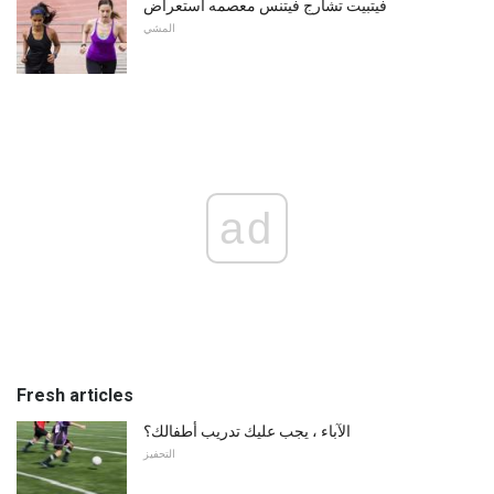
فيتبيت تشارج فيتنس معصمه استعراض
المشي
ad
Fresh articles
الآباء ، يجب عليك تدريب أطفالك؟
التحفيز