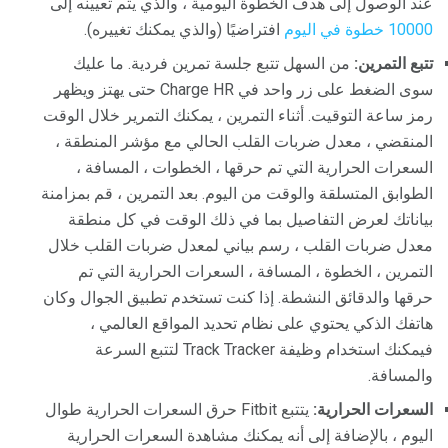
عند الوصول إلى هدف الخطوة اليومية ، والذي يتم تعيينه إلى
10000 خطوة في اليوم
افتراضيًا (والذي يمكنك تغييره).
تتبع التمرين:
من السهل تتبع جلسة تمرين فردية. ما عليك
سوى الضغط على زر واحد في Charge HR حتى يهتز ويظهر
رمز ساعة التوقيت. أثناء التمرين ، يمكنك التمرير خلال الوقت
المنقضي ، معدل ضربات القلب الحالي مع مؤشر المنطقة ،
السعرات الحرارية التي تم حرقها ، الخطوات ، المسافة ،
الطوابق المتسلقة والوقت من اليوم. بعد التمرين ، قم بمزامنة
بياناتك لعرض التفاصيل بما في ذلك الوقت في كل منطقة
معدل ضربات القلب ، رسم بياني لمعدل ضربات القلب خلال
التمرين ، الخطوة ، المسافة ، السعرات الحرارية التي تم
حرقها والدقائق النشطة. إذا كنت تستخدم تطبيق الجوال وكان
هاتفك الذكي يحتوي على نظام تحديد المواقع العالمي ،
فيمكنك استخدام وظيفة Track Tracker لتتبع السرعة
والمسافة.
السعرات الحرارية:
يتتبع Fitbit حرق السعرات الحرارية طوال
اليوم ، بالإضافة إلى أنه يمكنك مشاهدة السعرات الحرارية