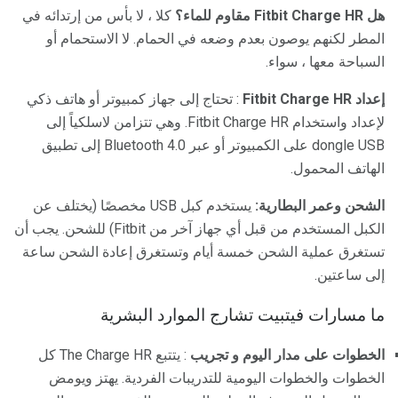
هل Fitbit Charge HR مقاوم للماء؟
كلا ، لا بأس من إرتدائه في
المطر لكنهم يوصون بعدم وضعه في الحمام. لا الاستحمام أو
السباحة معها ، سواء.
إعداد Fitbit Charge HR
: تحتاج إلى جهاز كمبيوتر أو هاتف ذكي
لإعداد واستخدام Fitbit Charge HR. وهي تتزامن لاسلكياً إلى
dongle USB على الكمبيوتر أو عبر Bluetooth 4.0 إلى تطبيق
الهاتف المحمول.
الشحن وعمر البطارية:
يستخدم كبل USB مخصصًا (يختلف عن
الكبل المستخدم من قبل أي جهاز آخر من Fitbit) للشحن. يجب أن
تستغرق عملية الشحن خمسة أيام وتستغرق إعادة الشحن ساعة
إلى ساعتين.
ما مسارات فيتبيت تشارج الموارد البشرية
الخطوات على مدار اليوم و تجريب
: يتتبع The Charge HR كل
الخطوات والخطوات اليومية للتدريبات الفردية. يهتز ويومض