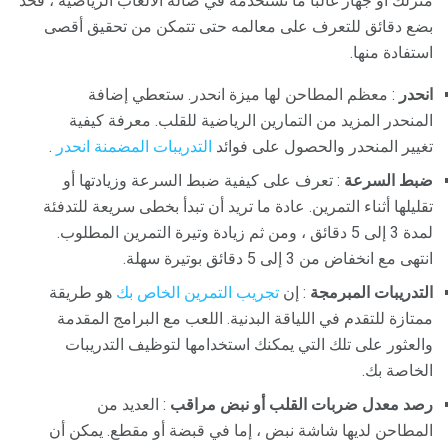
منزلك أو جهاز غالبًا ما تستخدمه في صالة الألعاب الرياضية ، فخذ
بضع دقائق للتعرف على معالمه حتى تتمكن من تحقيق أقصى
استفادة منها.
انحدر
: معظم المطاحن لها ميزة انحدر. ستعطي إضافة
المنحدر المزيد من التمارين الرياضية للقلب. معرفة كيفية
تغيير المنحدر والحصول على فوائد
التدريبات المضمنة انحدر
.
ضبط السرعة
: تعرف على كيفية ضبط السرعة وزيادتها أو
تقليلها أثناء التمرين. عادة ما تريد أن تبدأ بخطى سريعة للتدفئة
لمدة 3 إلى 5 دقائق ، ومن ثم زيادة وتيرة التمرين المطلوب.
انتهى مع انخفاض من 3 إلى 5 دقائق بوتيرة سهلة.
التدريبات المبرمجة
: إن
تجريب التمرين الخاص بك
هو طريقة
ممتازة للتقدم في اللياقة البدنية. اللعب مع البرامج المقدمة
والعثور على تلك التي يمكنك استخدامها لتوظيف التدريبات
الخاصة بك.
رصد معدل ضربات القلب أو نبض مراقب
: العديد من
المطاحن لديها شاشة نبض ، إما في قبضة أو مقطع. يمكن أن