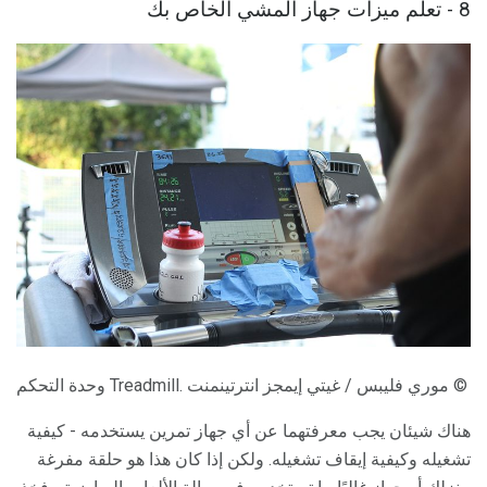
8 - تعلم ميزات جهاز المشي الخاص بك
وحدة التحكم Treadmill. موري فليبس / غيتي إيمجز انترتينمنت ©
هناك شيئان يجب معرفتهما عن أي جهاز تمرين يستخدمه - كيفية
تشغيله وكيفية إيقاف تشغيله. ولكن إذا كان هذا هو حلقة مفرغة