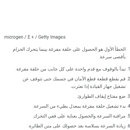
microgen / E + / Getty Images
الخطأ الأول هو الحصول على حلقة مفرغة بينما يتحرك الحزام
بأقصى سرعة.
تبدأ بالوقوف مع قدم واحدة على كل جانب من حلقة مفرغة.
ﻗﻢ ﺑﻘﻄﻊ ﻗﻄﻌﺔ ﻗﻄﻊ اﻷﻣﺎن ﻓﻲ ﺟﺴﻤﻚ ﺣﺘﻰ ﺗﺘﻮﻗﻒ ﻋﻦ
ﺗﺸﻐﻴﻞ ﺟﻬﺎز اﻟﻘﻴﺎدة إذا ﺗﻌﺜﺮت.
ضع مفتاح إيقاف الطوارئ.
بدء تشغيل حلقة مفرغة بمعدل بطيء من السرعة.
مراقبة السرعة والحصول بعناية على فقي التحرك.
زيادة السرعة بسلاسة بعد حصولك على متن الطائرة.