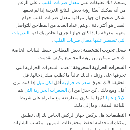
يمنحك ذلك تعليقات على
معدل ضربات القلب
، على الرغم
من أنه يمكنك أيضًا رؤية بعض النتائج الغريبة إذا لم تعلقها
بشكل صحيح. إن جهاز مراقبة معدل ضربات القلب حزام
الصدر هو أكثر دقة ، ويتم إعداد العديد من المطاحن للتواصل
معهم. معرفة ما إذا كان جهاز الجري الخاص بك لديه
التدريبات
التي تسيطر عليها معدل ضربات القلب
.
سجل تجريب الشخصية
: بعض المطاحن حفظ البيانات الخاصة
بك حتى تتمكن من رؤية المجاميع وكيف تقدمت.
السعرات الحرارية المحروقة
: تعتمد السعرات الحرارية التي
تحرقها على وزنك ، لذلك غالباً ما يُطلب منك إدخالها. قل
الحقيقة لأنك تحرق
سعرات حرارية
أقل
لكل ميل
إذا كنت تزن
أقل. ومع ذلك ، كن حذرًا من أن
السعرات الحرارية التي
يتم
الإبلاغ عنها
كثيرًا ما تكون متعارضة مع ما تراه على شريط
اللياقة البدنية ، وما إلى ذلك.
التطبيقات:
هل يركض جهاز الركض الخاص بك إلى تطبيق
يمكنك استخدامه لحفظ محفوظات التمرين ، وكسب الشارات