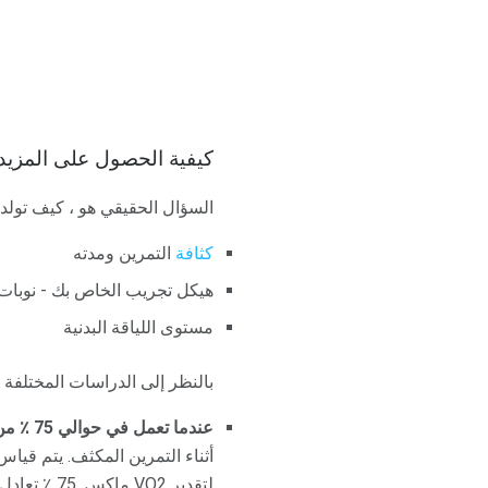
كيفية الحصول على المزيد من burn
السؤال الحقيقي هو ، كيف تولد ذلك afterburn؟ عندما يتعلق الأمر بأمراض القلب ، هناك العديد من العوامل التي ت
كثافة
التمرين ومدته
هيكل تجريب الخاص بك - نوبات ق
مستوى اللياقة البدنية
بالنظر إلى الدراسات المختلفة 
عندما تعمل في حوالي 75 ٪ من VO2 ماكس
أثناء التمرين المكثف. يتم قياس
لتقدير VO2 ماكس. 75 ٪ تعادل حوالي المستوى 8 على