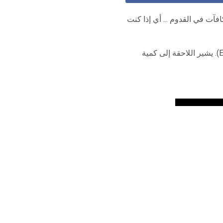
افآت في القدوم ... أي إذا كنت
، المعروف أيضا باسم استهلاك الأكسجين بعد التمرين (EPOC). يشير اللاحقة إلى كمية