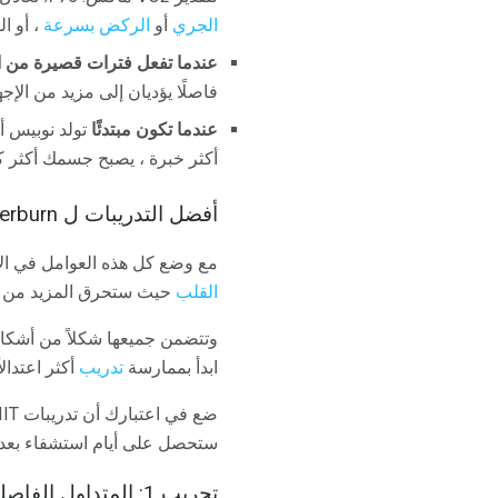
الجري
أو
الركض بسرعة
، أو القفز
عندما تفعل فترات قصيرة من ا
فاصلًا يؤديان إلى مزيد من الإج
عندما تكون مبتدئًا
تولد نوبيس أ
أكثر خبرة ، يصبح جسمك أكثر ك
أفضل التدريبات ل Afterburn
مع وضع كل هذه العوامل في الاعتبار ، ستجد
القلب
حيث ستحرق المزيد من الس
وتتضمن جميعها شكلاً من أشك
ابدأ بممارسة
تدريب
أكثر اعتدال
ستحصل على أيام استشفاء بعد ذ
تجريب 1: المتداول الفاصلة مفرغه تجريب