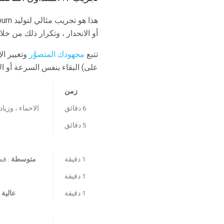
هذا هو تجريب مثالي لتوليد afterburn. الفكرة هي أن تبدأ في كثافة
أو الانحدار ، وتكرار ذلك من خل
تتبع
مجهودك المتصوَّر
على) البقاء بنفس السرعة أو الا
زمن
6 دقائق
الاحماء ، وزيا
5 دقائق
1 دقيقة
متوسطة
: قم بزياد
1 دقيقة
1 دقيقة
عالية 