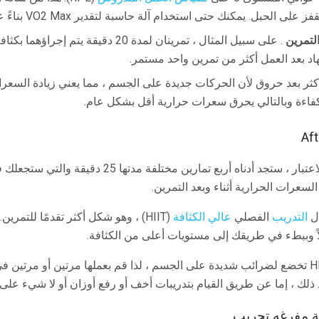
 على الحبل. يمكنك حتى استخدام آلة حاسبة لتقدير VO2 Max بناءً على معدل ضربات القلب.
لتمرين
. على سبيل المثال ، تمرينان لمدة 20 دقيقة يتم إجراؤهما بكثافة عالية أو يتضمنان
هاد بعد العمل أكثر من تمرين واحد مستمر.
كثر بعد حروق لأن الحركات جديدة على الجسم ، مما يعني زيادة السعرا
فاءة وبالتالي يحرق سعرات حرارية أقل بشكل عام.
 أدناه أربع تمارين مختلفة مدتها 25 دقيقة والتي ستجعلك في
عرات الحرارية أثناء وبعد التمرين.
ال
التدريب
الفصلي
عالي الكثافة
اً وببطء في طريقك إلى مستويات أعلى من الكثافة.
ضع في اعتبارك أن تدريبات HIIT تخضع لضرائب شديدة على الجسم ، لذا قم بعملها مرتين أو
لك ، إما عن طريق القيام بتدريبات أخف أو رفع أوزان أو لا شيء على 