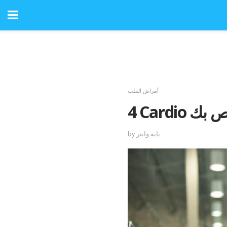
أمراض القلب
by بايه واينر